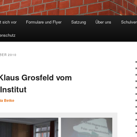
t sich vor
Formulare und Flyer
Satzung
Über uns
Schulver
enschutz
BER 2010
 Klaus Grosfeld vom
nstitut
ta Betke