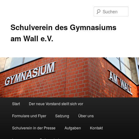
Zum
Zum
Inhalt
sekundären
Such
wechseln
Inhalt
wechseln
Schulverein des Gymnasiums
am Wall e.V.
Hauptmenü
Start
Der neue Vorstand stellt sich vor
Formulare und Flyer
Satzung
Über uns
Schulverein in der Presse
Aufgaben
Kontakt